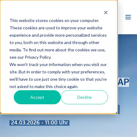
This website stores cookies on your computer.
These cookies are used to improve your website
experience and provide more personalized services
to you, both on this website and through other
media. To find out more about the cookies we use,
see our Privacy Policy.
We won't track your information when you visit our
Webinar:
site. But in order to comply with your preferences,
we'll have to use just one tiny cookie so that you're
Präferenzabwicklung in SAP
not asked to make this choice again.
S/4HANA:
Accept
Decline
Chance oder Kostenfalle?
24.03.2026 - 11:00 Uhr